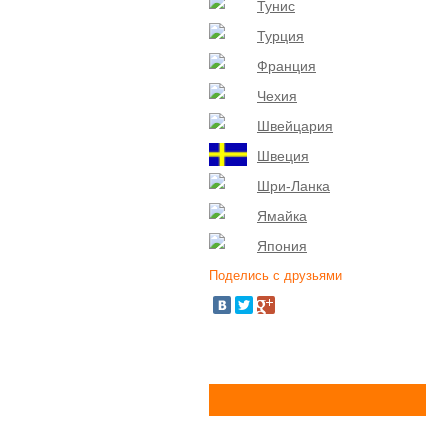
Тунис
Турция
Франция
Чехия
Швейцария
Швеция
Шри-Ланка
Ямайка
Япония
Поделись с друзьями