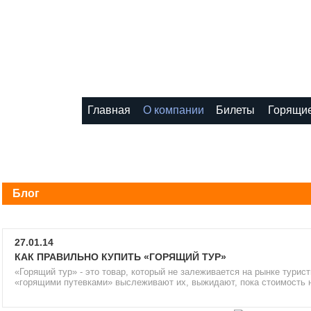
8 (495) 1111-1
Главная
О компании
Билеты
Горящие
Блог
27.01.14
КАК ПРАВИЛЬНО КУПИТЬ «ГОРЯЩИЙ ТУР»
«Горящий тур» - это товар, который не залеживается на рынке турист
«горящими путевками» выслеживают их, выжидают, пока стоимость н