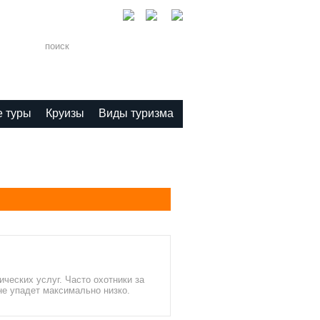
1-11
 туры
Круизы
Виды туризма
ических услуг. Часто охотники за
е упадет максимально низко.