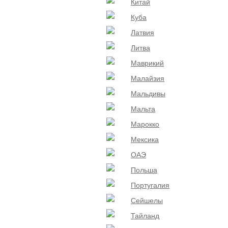
Китай
Куба
Латвия
Литва
Маврикий
Малайзия
Мальдивы
Мальта
Марокко
Мексика
ОАЭ
Польша
Португалия
Сейшелы
Тайланд