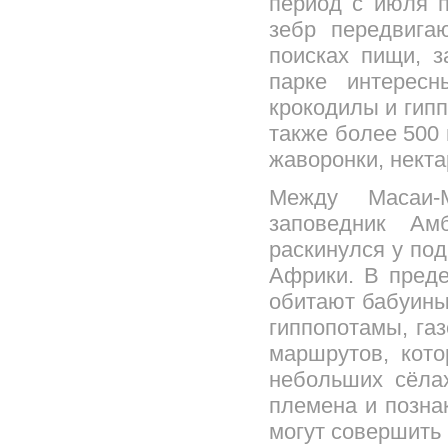
период с июля п
зебр передвига
поисках пищи, 
парке интерес
крокодилы и гип
также более 500 
жаворонки, некта
Между Масаи-
заповедник Ам
раскинулся у по
Африки. В преде
обитают бабуины,
гиппопотамы, га
маршрутов, кото
небольших сёла
племена и позна
могут совершить