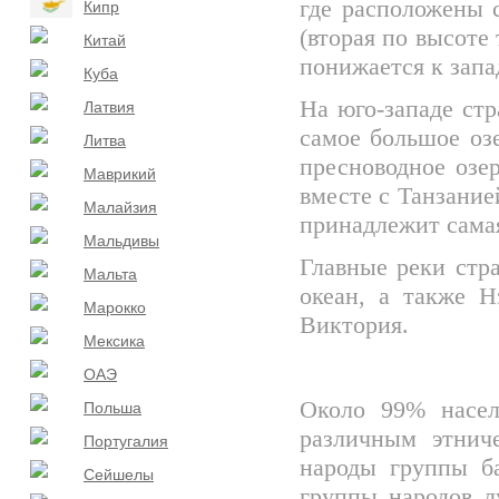
где расположены 
Кипр
(вторая по высоте
Китай
понижается к запа
Куба
На юго-западе стр
Латвия
самое большое оз
Литва
пресноводное озер
Маврикий
вместе с Танзание
Малайзия
принадлежит самая
Мальдивы
Главные реки стр
Мальта
океан, а также Н
Марокко
Виктория.
Мексика
ОАЭ
Около 99% насел
Польша
различным этнич
Португалия
народы группы б
Сейшелы
группы народов л