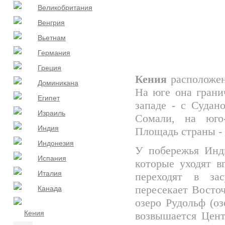
Великобритания
Венгрия
Вьетнам
Германия
Греция
Кения
расположен
Доминикана
На юге она гранич
Египет
западе - с Судано
Израиль
Сомали, на юго-
Индия
Площадь страны - 
Индонезия
У побережья Инд
Испания
которые уходят в
Италия
переходят в за
пересекает Восто
Канада
озеро Рудольф (о
Кения
возвышается Цент