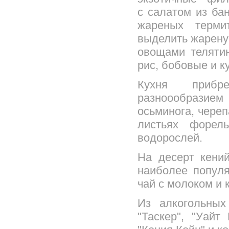
с салатом из ба
жареных терми
выделить жарену
овощами телятин
рис, бобовые и ку
Кухня прибр
разноообразием
осьминога, чере
листьях форел
водорослей.
На десерт кени
наиболее попул
чай с молоком и 
Из алкогольных
"Таскер", "Уайт