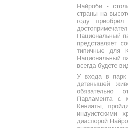
Найроби - стол
страны на высот
году приобрёл
достопримечат
Национальный па
представляет с
типичные для К
Национальный пар
всегда будете ви
У входа в парк
детёнышей жив
обязательно 
Парламента с 
Кениаты, пройд
индуистскими х
диаспорой Найро