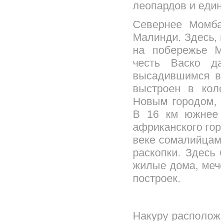
леопардов и еди
Севернее Момба
Малинди. Здесь,
на побережье М
честь Васко д
высадившимся в
выстроен в кол
Новым городом, 
В 16 км южнее 
африканского гор
веке сомалийцами
раскопки. Здесь
жилые дома, меч
построек.
Накуру располож