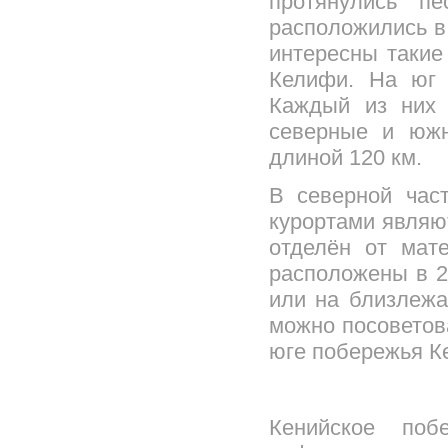
протянулись п
расположились в
интересны такие
Келифи. На юг 
Каждый из них 
северные и южн
длиной 120 км.
В северной час
курортами являю
отделён от мат
расположены в 2
или на близлежа
можно посоветов
юге побережья К
Кенийское поб