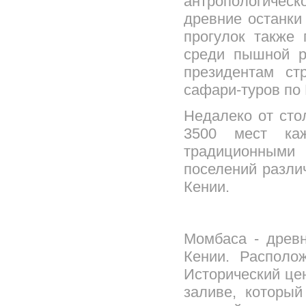
антропологиче
древние останки
прогулок также 
среди пышной р
президентам ст
сафари-туров по
Недалеко от сто
3500 мест каж
традиционными
поселений разли
Кении.
Момбаса - древн
Кении. Располо
Исторический це
заливе, которы