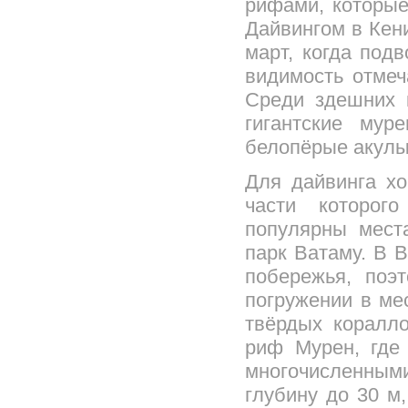
рифами, которые
Дайвингом в Кен
март, когда под
видимость отмеч
Среди здешних 
гигантские мур
белопёрые акулы
Для дайвинга х
части которог
популярны мест
парк Ватаму. В 
побережья, поэ
погружении в ме
твёрдых коралло
риф Мурен, где 
многочисленными
глубину до 30 м