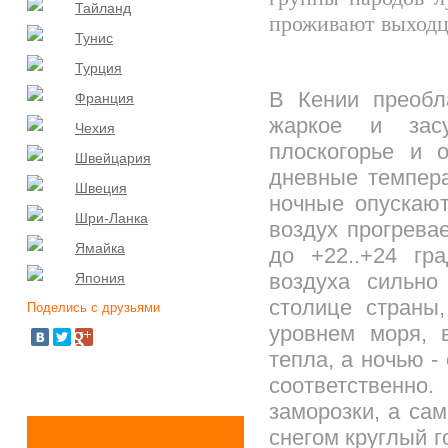
Тайланд
проживают выходц
Тунис
Турция
В Кении преобл
Франция
жаркое и засу
Чехия
плоскогорье и 
Швейцария
дневные темпера
Швеция
ночные опускают
Шри-Ланка
воздух прогрева
Ямайка
до +22..+24 гр
воздуха сильно
Япония
столице страны
Поделись с друзьями
уровнем моря, 
тепла, а ночью -
соответственно
заморозки, а сам
снегом круглый г