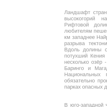
Ландшафт стран
высокогорий н
Рифтовой доли
любителям пешег
км западнее Най
разрыва тектон
Вдоль долины с
потухший Кения 
несколько озёр 
Баринго и Маг
Национальных 
обязательно про
парках опасных 
В юго-западной 