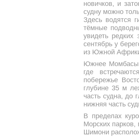
новичков, и зат
судну можно толь
Здесь водятся г
тёмные подводн
увидеть редких 
сентябрь у бере
из Южной Африк
Южнее Момбасы с
где встречают
побережье Вост
глубине 35 м ле
часть судна, до 
нижняя часть суд
В пределах кур
Морских парков,
Шимони располож