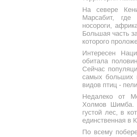
На севере Кени
Марсабит, где
носороги, африк
Большая часть з
которого пролож
Интересен Наци
обитала полови
Сейчас популяци
самых больших в
видов птиц - пели
Недалеко от М
Холмов Шимба. 
густой лес, в к
единственная в 
По всему побер