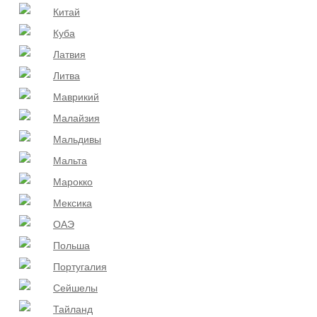
Китай
Куба
Латвия
Литва
Маврикий
Малайзия
Мальдивы
Мальта
Марокко
Мексика
ОАЭ
Польша
Португалия
Сейшелы
Тайланд