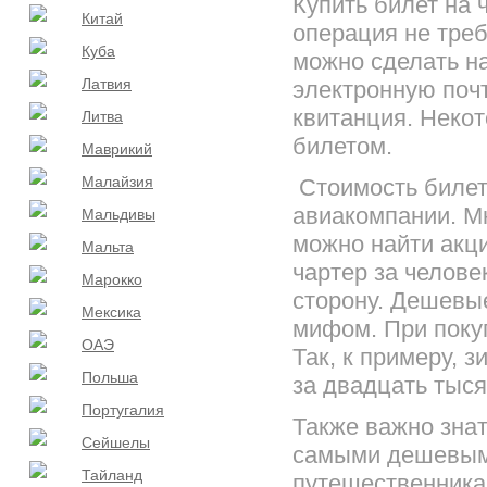
Купить билет на ч
Китай
операция не треб
Куба
можно сделать н
Латвия
электронную поч
квитанция. Неко
Литва
билетом.
Маврикий
Малайзия
Стоимость биле
авиакомпании. Мн
Мальдивы
можно найти акци
Мальта
чартер за челове
Марокко
сторону. Дешевы
Мексика
мифом. При покуп
ОАЭ
Так, к примеру, 
Польша
за двадцать тыся
Португалия
Также важно зна
Сейшелы
самыми дешевыми
Тайланд
путешественникам