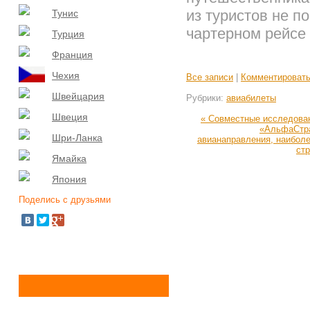
из туристов не п
Тунис
чартерном рейсе 
Турция
Франция
Чехия
Все записи
|
Комментироват
Швейцария
Рубрики:
авиабилеты
Швеция
« Совместные исследовани
«АльфаСтра
Шри-Ланка
авианаправления, наибол
ст
Ямайка
Япония
Поделись с друзьями