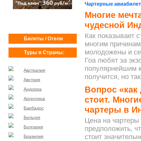
Чартерные авиабиле
Многие мечта
чудесной Ин
Как показывает с
Билеты / Отели
многим причинам
молодожены и се
Туры в Страны:
Гоа любят за экз
популярнейшим к
Австралия
получится, но та
Австрия
Вопрос «как
Андорра
стоит. Мног
Аргентина
чартеры в И
Барбадос
Бельгия
Цена на чартеры 
Болгария
предположить, чт
стоит значительн
Бразилия