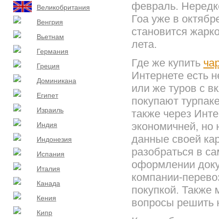
февраль. Нередко
Великобритания
Гоа уже в октябр
Венгрия
становится жарко
Вьетнам
лета.
Германия
Где же купить
ча
Греция
Интернете есть н
Доминикана
или же туров с в
Египет
покупают турпаке
Израиль
также через Инт
экономичней, но 
Индия
данные своей кар
Индонезия
разобраться в са
Испания
оформлении доку
Италия
компании-перевоз
Канада
покупкой. Также 
Кения
вопросы решить 
Кипр