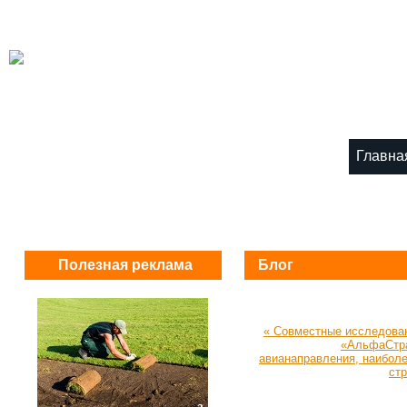
Главна
Полезная реклама
Блог
« Совместные исследовани
«АльфаСтра
авианаправления, наибол
ст