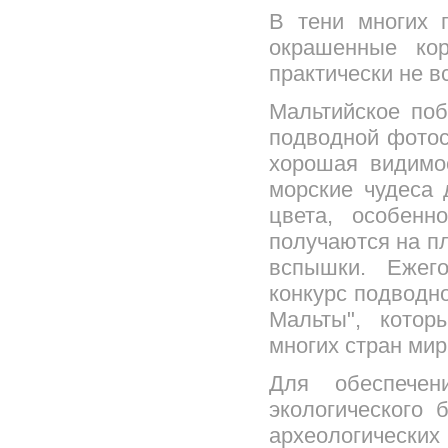
В тени многих 
окрашенные кор
практически не в
Мальтийское поб
подводной фотос
хорошая видимо
морские чудеса 
цвета, особенн
получаются на пл
вспышки. Ежег
конкурс подводн
Мальты", котор
многих стран мир
Для обеспечени
экологического
археологическ