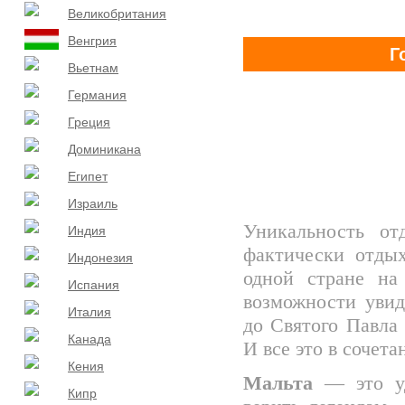
Великобритания
Венгрия
Г
Вьетнам
Германия
Греция
Доминикана
Египет
Израиль
Уникальность о
Индия
фактически отды
Индонезия
одной стране на
Испания
возможности увид
Италия
до Святого Павла
Канада
И все это в сочет
Кения
Мальта
— это уд
Кипр