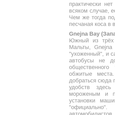
практически нет
всяком случае, е
Чем же тогда по
песчаная коса в 
Gnejna Bay (Зап
Южный из трёх 
Мальты, Gnejna
"ухоженный", и с
автобусы не д
общественного
обжитые места
добраться сюда п
удобств здесь 
мороженым и п
установки маши
"официально".
автомобилистов