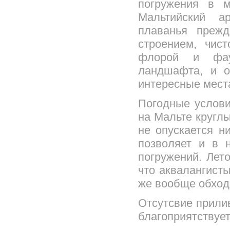
погружения в м
Мальтийский а
плаванья прежд
строением, чис
флорой и фаун
ландшафта, и о
интересные мест
Погодные услов
на Мальте кругл
не опускается н
позволяет и в 
погружений. Лет
что аквалангист
же вообще обходи
Отсутсвие прили
благоприятствуе