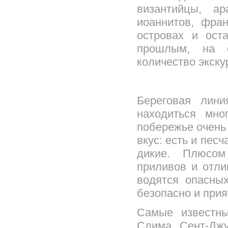
византийцы, а
иоаннитов, фран
островах и ост
прошлым, на о
количество экску
Береговая лини
находиться мно
побережье очень
вкус: есть и пес
дикие. Плюсом
приливов и отли
водятся опасны
безопасно и прия
Самые известн
Слима, Сент-Джу