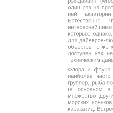
рэк-дайвинг (wre
один раз на про
ней акватории
Естественно, 
интереснейшим
которых, однако
для дайверов-лю
объектов то же х
доступен как н
техническим дай
Флора и фауна 
наиболее часто
группер, рыба-п
(в основном в 
множество други
морских коньков
каракатиц. Встре