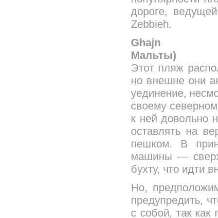
дороге, ведущей
Zebbieh.
Ghajn
М
Этот пляж распо
но внешне они ан
уединение, несмо
своему северном
к ней довольно 
оставлять на в
пешком. В при
машины — сверх
бухту, что идти в
Но, предположим
предупредить, чт
с собой, так ка