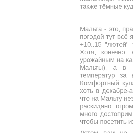
также тёмные куд
Мальта - это, пр
погодой тут всё 
+10..15 "лютой"
Хотя, конечно,
урожайным на ка
Мальты), а в 
температур за 
Комфортный купа
хоть в декабре-а
что на Мальту не
раскидано огром
много достоприм
чтобы посетить и
Летом вам не п