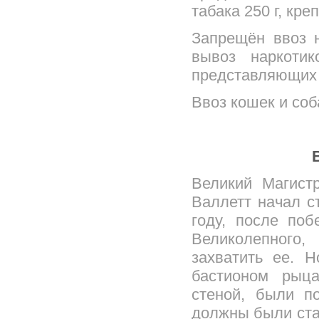
табака 250 г, кре
Запрещён ввоз н
вывоз наркотик
представляющих 
Ввоз кошек и со
Великий Магист
Валлетт начал с
году, после по
Великолепного,
захватить ее. 
бастионом рыца
стеной, были п
должны были ста