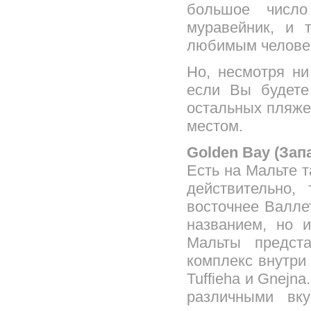
большое числ
муравейник, и 
любимым человек
Но, несмотря ни
если Вы будете
остальных пляже
местом.
Golden Bay (Зап
Есть на Мальте та
действительно,
восточнее Валле
названием, но 
Мальты предст
комплекс внутри
Tuffieha и Gnejn
различными вк