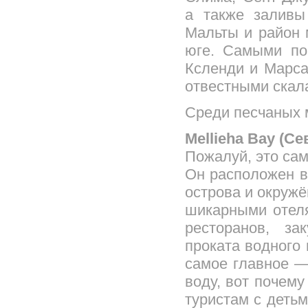
а также заливы
Мальты и район 
юге. Самыми по
Ксленди и Марса
отвестными скал
Среди песчаных 
Mellieha Bay (С
Пожалуй, это са
Он расположен в
острова и окруж
шикарными отел
ресторанов, за
проката водного
самое главное —
воду, вот почем
туристам с детьм