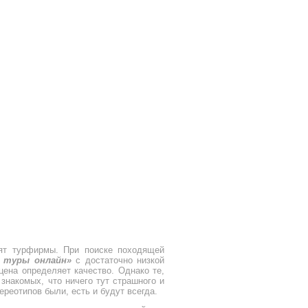
сят турфирмы. При поиске походящей
 туры онлайн»
с достаточно низкой
цена определяет качество. Однако те,
знакомых, что ничего тут страшного и
ереотипов были, есть и будут всегда.