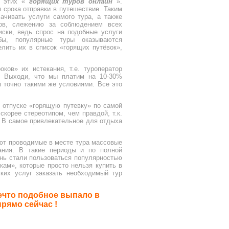
ь этих «
горящих туров онлайн
».
 срока отправки в путешествие. Таким
ачивать услуги самого тура, а также
ров, слежению за соблюдением всех
риски, ведь спрос на подобные услуги
бы, популярные туры оказываются
елить их в список «горящих путёвок»,
ков» их истекания, т.е. туроператор
. Выходи, что мы платим на 10-30%
я точно такими же условиями. Все это
 отпуске «горящую путевку» по самой
скорее стереотипом, чем правдой, т.к.
. В самое привлекательное для отдыха
ают проводимые в месте тура массовые
вания. В такие периоды и по полной
ень стали пользоваться популярностью
кам», которые просто нельзя купить в
ских услуг заказать необходимый тур
нечто подобное выпало в
прямо сейчас !