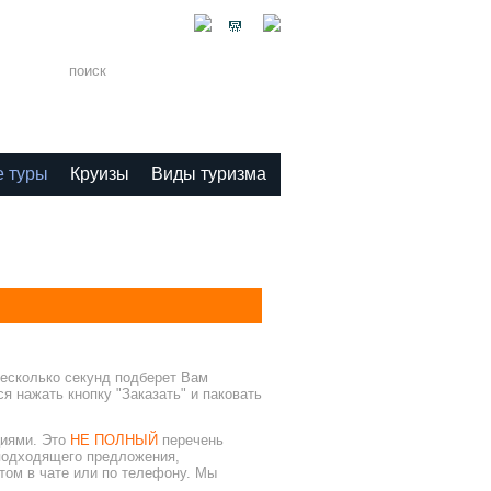
1-11
 туры
Круизы
Виды туризма
несколько секунд подберет Вам
 нажать кнопку "Заказать" и паковать
иями. Это
НЕ ПОЛНЫЙ
перечень
подходящего предложения,
том в чате или по телефону. Мы