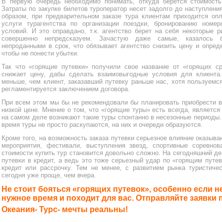
В первую очередь необходимо понимать, откуда берется стоимост
Затраты по закупке билетов туроператор несет задолго до наступления
образом, при предварительном заказе тура клиентам приходится опл
услуги турагентства по организации поездки, бронированию номе
условий. И это оправдано, т.к. агентство берет на себя некоторые 
совершенно непредсказуем. Зачастую даже самые, казалось 
непроданными в срок, что обязывает агентство снизить цену и опред
чтобы не понести убытки.
Так что «горящие путевки» получили свое название от «горящих сро
снижает цену, дабы сделать взаимовыгодные условия для клиента
меньше, чем клиент, заказавший путевку раньше нас, хотя пользуемс
регламентируется заключением договора.
При всем этом мы бы не рекомендовали бы планировать приобрести в
низкой цене. Мнение о том, что «горящие туры» есть всегда, является 
на самом деле возникают такие туры спонтанно в несезонные периоды
время туры не просто раскупаются, на них и очереди образуются.
Кроме того, на возможность заказа путевки серьезное влияние оказыв
мероприятия, фестивали, выступления звезд, спортивные соревно
стоимости купить тур становится довольно сложно. На сегодняшний д
путевки в кредит, а ведь это тоже серьезный удар по «горящим путев
кредит или рассрочку. Тем не менее, с развитием рынка туристиче
сегодня уже проще, чем вчера.
Не стоит бояться «горящих путевок», особенно если 
нужное время и походит для вас. Отправляйте заявки 
Океания- Турс- мечты реальны!