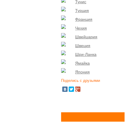
Тунис
Турция
Франция
Чехия
Швейцария
Швеция
Шри-Ланка
Ямайка
Япония
Поделись с друзьями