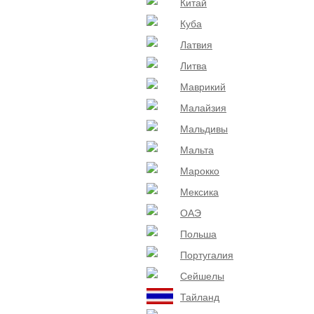
Китай
Куба
Латвия
Литва
Маврикий
Малайзия
Мальдивы
Мальта
Марокко
Мексика
ОАЭ
Польша
Португалия
Сейшелы
Тайланд