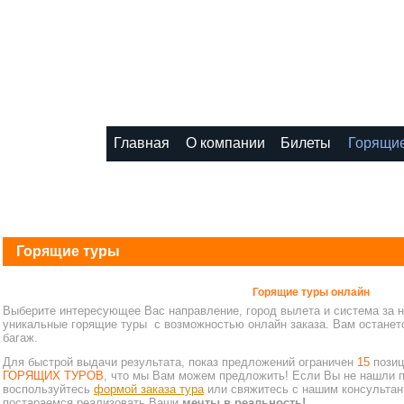
8 (495) 1111-1
Главная
О компании
Билеты
Горящие
Горящие туры
Горящие туры онлайн
Выберите интересующее Вас направление, город вылета и система за 
уникальные горящие туры с возможностью онлайн заказа. Вам останется
багаж.
Для быстрой выдачи результата, показ предложений ограничен
15
позиц
ГОРЯЩИХ ТУРОВ
, что мы Вам можем предложить! Если Вы не нашли 
воспользуйтесь
формой заказа тура
или свяжитесь с нашим консультан
постараемся реализовать Ваши
мечты в реальность!