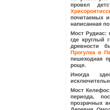
провел дет
Хрисороятисс
почитаемых и
написанная по
Мост Рудиас: 
где круглый 
древности б
Прогулка в Пе
пешеходная п
роще.
Иногда зд
исключительно
Мост Келефос
периода, по
прозрачных в
Деревня Омод