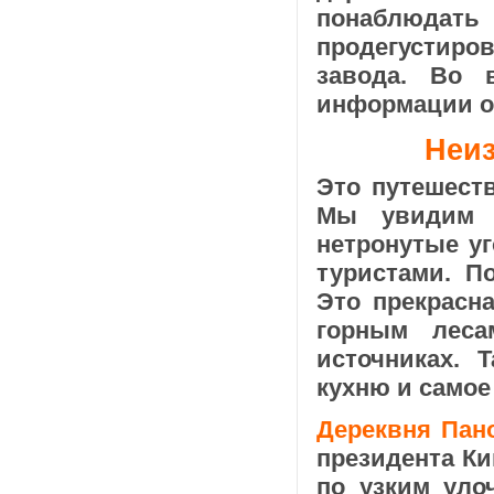
понаблюдать
продегустир
завода. Во 
информации об
Неиз
Это путешеств
Мы увидим 
нетронутые уг
туристами. П
Это прекрасн
горным леса
источниках.
кухню и самое
Дереквня Пан
президента Ки
по узким уло