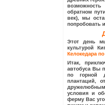
возможность
обратном пут
век), мы ост
попробовать и
Этот день м
культурой Ки
Келокедара по
Итак, приклю
автобуса Вы п
по горной 
плантаций, о
дружелюбны
условия и об
ферму Вас уго