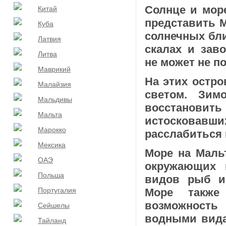
Солнце и море
Китай
представить М
Куба
солнечных бл
Латвия
ска­лах и за
Литва
не может не по
Маврикий
На этих остро
Малайзия
светом. Зим
Мальдивы
восстанови
Мальта
истосковавш
Марокко
расслабиться 
Мексика
Море на Мальт
ОАЭ
окружающих 
Польша
видов рыб и
Португалия
Море также
возможность
Сейшелы
водными вида
Тайланд