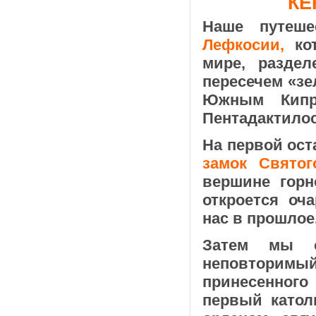
КЕ
Наше путеше
Лефкосии,
кот
мире, разде
пересечем «з
Южным Кипр
Пентадактилос
На первой ос
замок Святог
вершине горн
откроется оч
нас в прошлое
Затем мы о
неповторимый
принесенног
первый катол