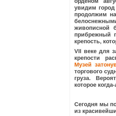
орденом авгу
увидим город
продолжим на
белоснежным
живописной 
прибрежный г
крепость, кот
VII веке для 
крепости ра
Музей затону
торгового судн
груза. Вероя
которое когда
Сегодня мы по
из красивейши