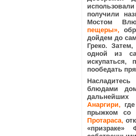
использовал
получили на
Мостом Вл
пещеры»,
обра
дойдем до сам
Греко. Затем
одной из с
искупаться,
пообедать пря
Насладитесь
блюдами дом
дальнейших
Анаргири,
где
прыжком со 
Протараса,
отк
«призраке» 