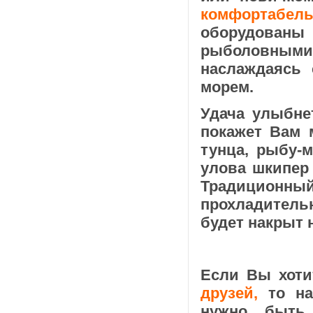
комфортабел
оборудова
рыболовными 
наслаждаясь
морем.
Удача улыбне
покажет Вам 
тунца, рыбу-
улова шкипер 
Традицио
прохладитель
будет накрыт 
Если Вы хоти
друзей,
то на
нужно быть