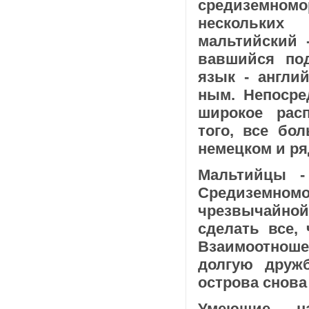
средиземномо
нескольких
мальтийский 
вавшийся по
язык - англи
ным. Непосре
широкое рас­
того, все бо
немецком и ря
Мальтийцы -
Средиземном
чрезвычайно
сделать все,
Взаимоотноше
долгую дружб
острова снова
Умеющие на