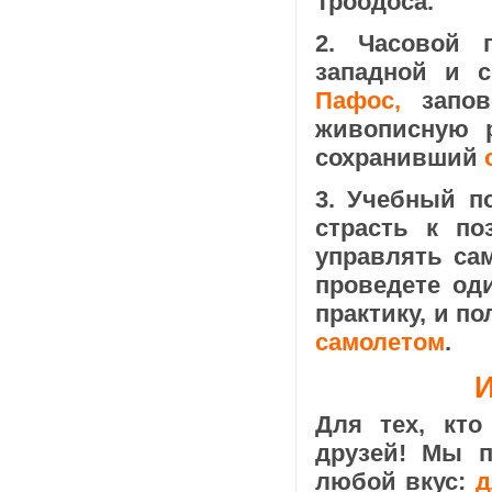
Троодоса.
2. Часовой 
западной и с
Пафос,
запов
живописную 
сохранивший
3. Учебный п
страсть к по
управлять са
проведете од
практику, и п
самолетом
.
Для тех, кто
друзей! Мы п
любой вкус:
д