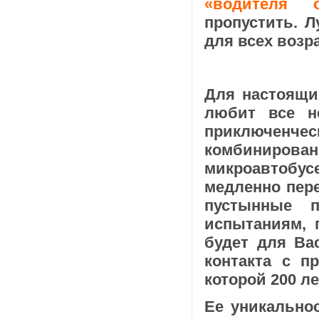
«водителя о
пропустить. 
для всех возр
Для настоящих
любит все н
приключенч
комбинированн
микроавтобус
медленно пере
пустынные п
испытаниям, 
будет для Ва
контакта с п
которой 200 ле
Ее уникальнос