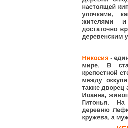
настоящей ки
улочками, к
жителями и
достаточно в
деревенским 
Никосия
- еди
мире. В ста
крепостной с
между оккупи
также дворец 
Иоанна, живо
Гитонья. На
деревню Лефк
кружева, а му