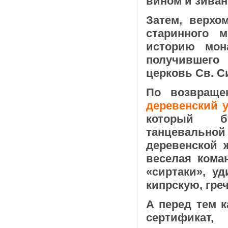
вином и зиван
Затем, верхо
старинного м
историю мон
получившег
церковь Св. С
По возвращ
деревенский 
который б
танцевальн
деревенской 
веселая кома
«сиртаки», у
кипрскую, гре
А перед тем к
сертификат,