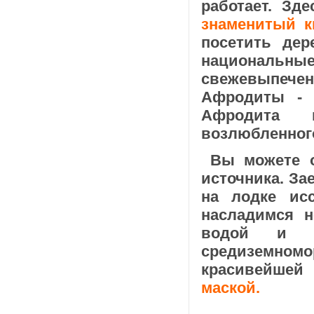
работает. Зд
знаменитый к
посетить дер
национальны
свежевыпечен
Афродиты - 
Афродита 
возлюбленног
Вы можете о
источника. За
на лодке ис
насладимся н
водой и о
средиземном
красивейшей
маской.