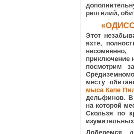
дополнитель
рептилий, оби
«ОДИСС
Этот незабыв
яхте, полнос
несомненно
приключение н
посмотрим з
Средиземномо
месту обита
мыса Капе Пил
дельфинов. В
на которой м
Скользя по к
изумительны
Доберемся 