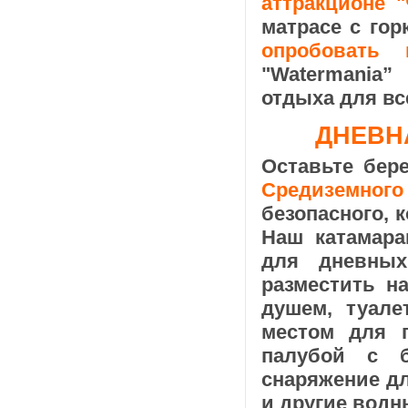
аттракционе 
матрасе с гор
опробовать
"Watermania
отдыха для вс
ДНЕВН
Оставьте бер
Средиземног
безопасного, 
Наш катамара
для дневных
разместить н
душем, туале
местом для 
палубой с 
снаряжение дл
и другие водн