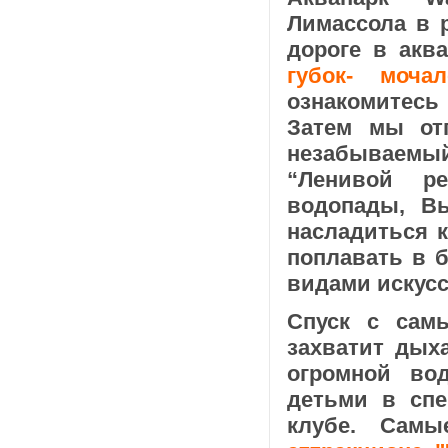
Лимассола в 
дороге в акв
губок- мочал
ознакомитесь
Затем мы от
незабываемы
“Ленивой р
водопады, В
насладиться 
поплавать в б
видами искусс
Спуск с сам
захватит дых
огромной во
детьми в спе
клубе. Самы