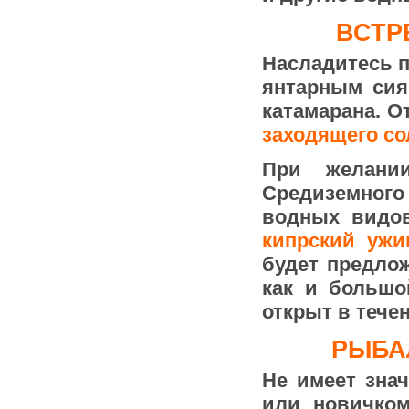
ВСТР
Насладитесь 
янтарным сия
катамарана. О
заходящего со
При желани
Средиземног
водных видов
кипрский ужи
будет предлож
как и большо
открыт в тече
РЫБА
Не имеет зна
или новичко