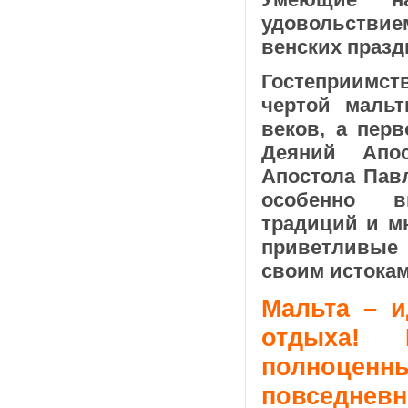
удовольствием
венских празд
Гостеприимс
чертой мальт
веков, а пер
Деяний Апос
Апостола Павл
особенно в
традиций и м
приветливые
своим истокам
Мальта – и
отдыха!
полноценны
повседнев