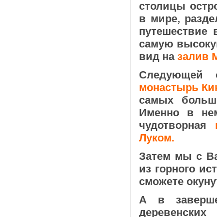
столицы остр
в мире, разд
путешествие 
самую высокую
вид на
залив 
Следующей о
монастырь Кик
самых больш
Именно в не
чудотворная
Луком.
Затем мы с В
из горного ис
сможете окуну
А в заверш
деревенски