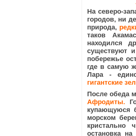
На северо-зап
городов, ни д
природа,
редк
таков Акама
находился др
существуют и
побережье ост
где в самую ж
Лара - един
гигантские зе
После обеда м
Афродиты.
Г
купающуюся б
морском бере
кристально 
остановка на