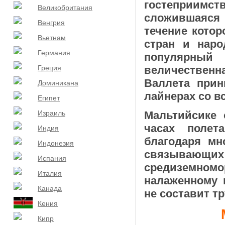
гостеприи
Великобритания
сложившаяся 
Венгрия
течение кото
Вьетнам
стран и наро
Германия
популярный
Греция
величественн
Валлета прин
Доминикана
лайнерах со в
Египет
Израиль
Мальтийсике 
часах полет
Индия
благодаря мн
Индонезия
связывающи
Испания
средиземно
Италия
налаженному 
Канада
не составит тр
Кения
Кипр