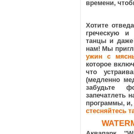
времени, чтоб
Хотите отвед
греческую и
танцы и даже
нам! Мы приг
ужин с мясн
которое включ
что устраив
(медленно ­м
забудьте ф
запечатлеть 
программы, и,
стесняйтесь т
WATERM
Аквапарк ''