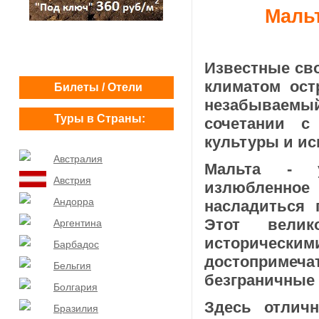
Маль
Известные св
климатом ост
Билеты / Отели
незабываем
Туры в Страны:
сочетании с
культуры и ис
Австралия
Мальта - у
Австрия
излюбленное
Андорра
насладиться 
Этот вели­
Аргентина
истори
Барбадос
достоприме
Бельгия
безграничные 
Болгария
Здесь отличн
Бразилия