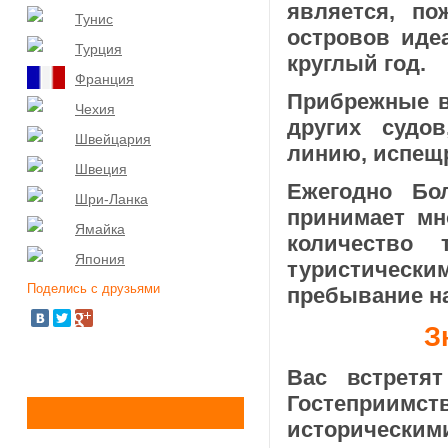
является, по
Тунис
островов иде
Турция
круглый год.
Франция
Прибрежные в
Чехия
других судо
Швейцария
линию, испещ
Швеция
Ежегодно Бо
Шри-Ланка
принимает мн
Ямайка
количество 
Япония
туристически
Поделись с друзьями
пребывание на
З
Вас встретят
Гостепри­и
историческим