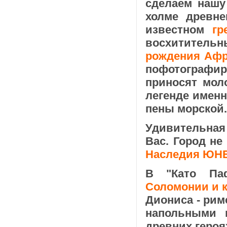
сделаем нашу
холме древне
известном
гр
восхитител
рождения Аф
пофотографи
приносят моло
легенде имен
пены морской.
Удивительная
Вас. Город не
Наследия ЮН
В "Като Па
Соломонии и к
Диониса - ри
напольными 
древних героя