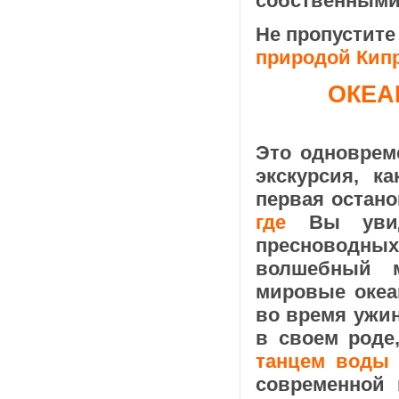
собственными
Не пропустите
природой Кипр
ОКЕА
Это одноврем
экскурсия, к
первая остано
где
Вы увиди
пресноводны
волшебный м
мировые океа
во время ужи
в своем роде
танцем воды 
современной 