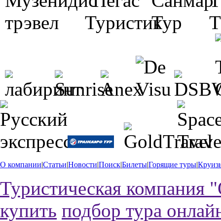
О компании
|
Статьи
|
Новости
|
Поиск
|
Билеты
|
Горящие туры
|
Круиз
Туристическая компания "
купить
подбор тура онлай