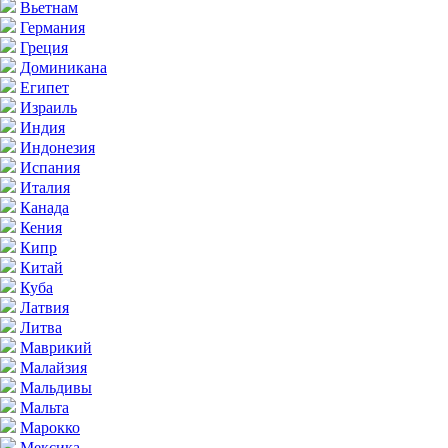
Вьетнам
Германия
Греция
Доминикана
Египет
Израиль
Индия
Индонезия
Испания
Италия
Канада
Кения
Кипр
Китай
Куба
Латвия
Литва
Маврикий
Малайзия
Мальдивы
Мальта
Марокко
Мексика