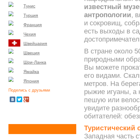
известный музе
Тунис
антропологии
, 
Турция
и сокровищ, собр
Франция
есть выходы в са
Чехия
достопримечател
Швейцария
В стране около 5
Швеция
природными обра
Шри-Ланка
Вы можете прокат
Ямайка
его видами. Ска
Япония
метров. На берег
Поделись с друзьями
рыжие игуаны, а 
пешую или велос
увидите разнооб
обитателей: обезь
Туристический с
Западная часть 