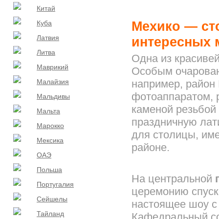
Китай
Мехико
—
ст
Куба
Латвия
интересных 
Литва
Одна из красиве
Маврикий
Особым очарован
Малайзия
например, район 
фотоаппаратом, 
Мальдивы
каменой резьбой 
Мальта
праздничную лат
Марокко
для столицы, име
Мексика
районе.
ОАЭ
Польша
На центральной
Португалия
церемонию спуска
Сейшелы
настоящее шоу с
Тайланд
Кафедральный со