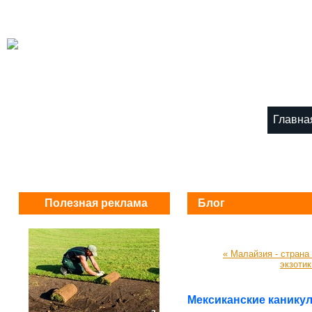
Главна
Полезная реклама
Блог
« Малайзия - страна
экзотик
Мексиканские канику