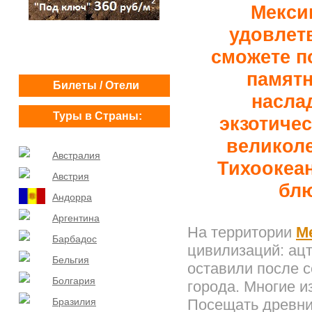
Мекси
удовлет
сможете п
памятн
Билеты / Отели
насла
Туры в Страны:
экзотичес
великол
Австралия
Тихоокеа
Австрия
блю
Андорра
Аргентина
На территории
М
Барбадос
цивилизаций: ацт
Бельгия
оставили после 
Болгария
города. Многие и
Бразилия
Посещать древни