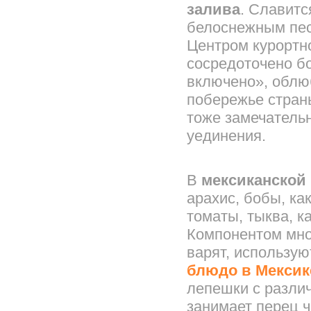
залива
. Славит
белоснежным пес
Центром курортно
сосредоточено б
включено», обл
побережье страны
тоже замечатель
уединения.
В
мексиканской
арахис, бобы, как
томаты, тыква, к
Компонентом мног
варят, использую
блюдо в Мексик
лепешки с разли
занимает перец ч