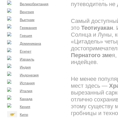
путеводитель не 
Великобритания
Венгрия
Вьетнам
Самый доступный 
это
Теотиуакан
.
Германия
Солнца и Луны, 
Греция
«Цитадель» четы
Доминикана
достопримечате
Египет
Пернатого зме
я,
Израиль
индейцев.
Индия
Индонезия
Не менее популя
Испания
мест здесь —
Хр
Италия
вырезанный сарк
отлично сохрани
Канада
этому существу м
Кения
гробницы и техно
Кипр