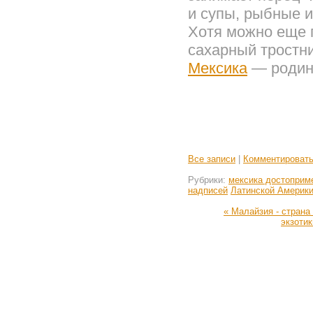
и супы, рыбные 
Хотя можно еще 
сахарный тростни
Мексика
— родин
Все записи
|
Комментироват
Рубрики:
мексика достоприм
надписей
Латинской Америк
« Малайзия - страна
экзотик