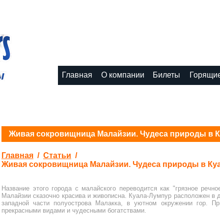
8 (495) 1111-11-11
Главная
О компании
Билеты
Горящие
Живая сокровищница Малайзии. Чудеса природы в 
Главная
/
Статьи
/
Живая сокровищница Малайзии. Чудеса природы в Ку
Название этого города с малайского переводится как "грязное речно
Малайзии сказочно красива и живописна. Куала-Лумпур расположен в до
западной части полуострова Малакка, в уютном окружении гор. П
прекрасными видами и чудесными богатствами.