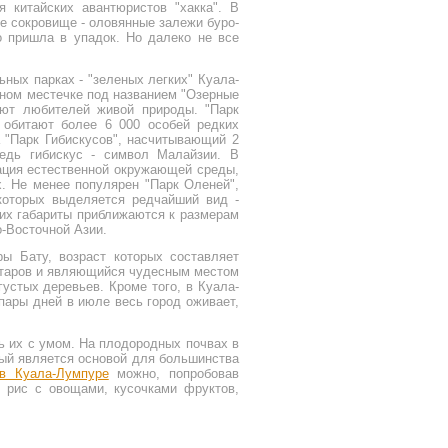
 китайских авантюристов "хакка". В
е сокровище - оловянные залежи буро-
о пришла в упадок. Но далеко не все
ьных парках - "зеленых легких" Куала-
тном местечке под названием "Озерные
уют любителей живой природы. "Парк
 обитают более 6 000 особей редких
 "Парк Гибискусов", насчитывающий 2
ведь гибискус - символ Малайзии. В
ация естественной окружающей среды,
х. Не менее популярен "Парк Оленей",
которых выделяется редчайший вид -
их габариты приближаются к размерам
о-Восточной Азии.
ы Бату, возраст которых составляет
ектаров и являющийся чудесным местом
густых деревьев. Кроме того, в Куала-
пары дней в июле весь город оживает,
ь их с умом. На плодородных почвах в
рый является основой для большинства
в Куала-Лумпуре
можно, попробовав
, рис с овощами, кусочками фруктов,