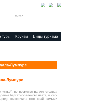
 туры
Круизы
Виды туризма
Куала-Лумпуре
ала-Лумпуре
е устье", но несмотря на это столица
лине бархатно-зеленого цвета, в юго-
рирода обеспечила этот край самыми