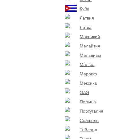
Куба
Латвия
Литва
Маврикий
Малайзия
Мальдивы
Мальта
Марокко
Мексика
ОАЭ
Польша
Португалия
Сейшелы
Тайланд