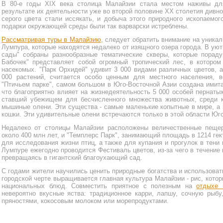
В 80-е годы XIX века столица Малайзии стала местом наживы для
результате их деятельности уже во второй половине XX столетия дивно
серого цвета стали иссякать, и добыча этого природного ископаемог
подарки окружающей среды были так варварски истреблены.
Рассматривая туры в Малайзию
, следует обратить внимание на уникал
Лумпура, которые находятся недалеко от изящного озера города. В ую
сады" собраны разнообразные тематические скверы, которые порад
Бабочек" представляет собой огромный тропический лес, в котором
насекомых. "Парк Орхидей" удивит 3 000 видами различных цветов, а
000 растений, считается особо ценным для местного населения, 
"Птичьем парке", самом большом в Юго-Восточной Азии создана имит
что благоприятно влияет на жизнедеятельность 5 000 особей пернаты
ставший убежищем для бесчисленного множества животных, среди 
мышиные олени. Эти существа - самые маленькие копытные в мире, а 
кошки. Эти удивительные олени встречаются только в этой области Юг
Недалеко от столицы Малайзии расположены величественные пещер
около 400 млн лет, и "Темплерс Парк", занимающий площадь в 1214 г
для исследования жизни птиц, а также для купания и прогулок в тени 
Лумпуре ежегодно проводится Фестиваль цветов, из-за чего в течение 
превращаясь в гигантский благоухающий сад.
С годами жители научились ценить природные богатства и использоват
городской черте выращивается главная культура Малайзии - рис, кото
национальных блюд. Совместить приятное с полезным на
отдыхе 
невероятно вкусные яства: традиционное карри, лапшу, сочную рыбу
пряностями, кокосовым молоком или морепродуктами.