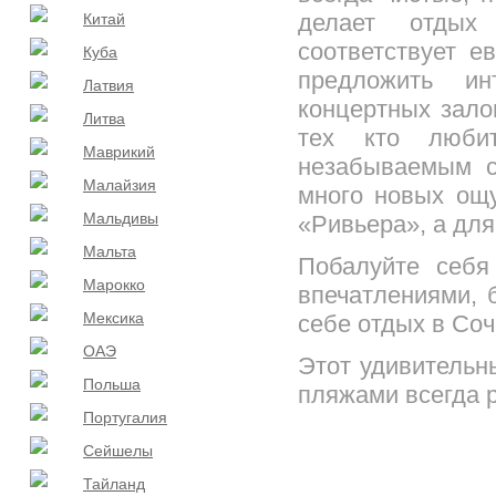
делает отдых
Китай
соответствует е
Куба
предложить ин
Латвия
концертных залов
Литва
тех кто люби
Маврикий
незабываемым с
Малайзия
много новых ощу
Мальдивы
«Ривьера», а для
Мальта
Побалуйте себя
Марокко
впечатлениями, 
Мексика
себе отдых в Соч
ОАЭ
Этот удивительн
Польша
пляжами всегда р
Португалия
Сейшелы
Тайланд