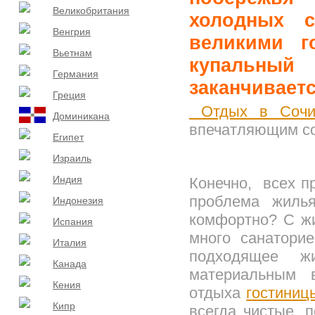
Великобритания
холодных с
Венгрия
великими г
Вьетнам
купальный
Германия
заканчиваетс
Греция
Отдых в Сочи
Доминикана
впечатляющим с
Египет
Израиль
Индия
Конечно, всех п
проблема жилья
Индонезия
комфортно? С жи
Испания
много санаторие
Италия
подходящее ж
Канада
материальным 
Кения
отдыха
гостиниц
Кипр
всегда чистые, 