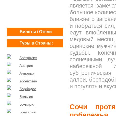
является замеча
большое количес
ближнего загран
и набраться сил
едут влюбленн
Билеты / Отели
медовый месяц,
Туры в Страны:
одинокие мужчи
судьбы. Конеч
Австралия
солнечными лу
набережной 
Австрия
субтропическая
Андорра
аллеи, бесподоб
Аргентина
и погулять и вку
Барбадос
Бельгия
Болгария
Сочи прот
Бразилия
побережья