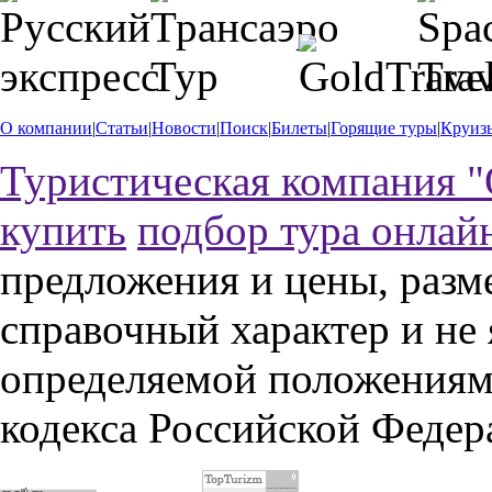
О компании
|
Статьи
|
Новости
|
Поиск
|
Билеты
|
Горящие туры
|
Круиз
Туристическая компания "
купить
подбор тура онлай
предложения и цены, разм
справочный характер и не
определяемой положениями
кодекса Российской Федер