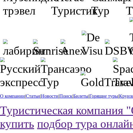
О компании
|
Статьи
|
Новости
|
Поиск
|
Билеты
|
Горящие туры
|
Круиз
Туристическая компания "
купить
подбор тура онлай