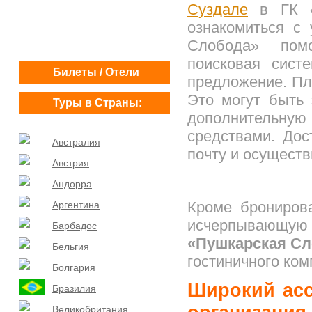
Суздале
в ГК «
ознакомиться с 
Слобода» помо
поисковая сист
Билеты / Отели
предложение. Пл
Это могут быть 
Туры в Страны:
дополнительную 
средствами. Дос
Австралия
почту и осуществ
Австрия
Андорра
Кроме бронирова
Аргентина
исчерпывающу
Барбадос
«Пушкарская Сл
Бельгия
гостиничного ком
Болгария
Широкий асс
Бразилия
Великобритания