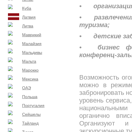
•
организаци
Куба
•
развлечени
Латвия
туризма;
Литва
Маврикий
•
детские за
Малайзия
•
бизнес ф
Мальдивы
конференц-залы
Мальта
Марокко
Возможность ого
Мексика
можно в режиме
ОАЭ
забронировать н
Польша
уровень сервиса
Португалия
национальными 
Сейшелы
органично впис
Организуют и
Тайланд
экскурсионные ту