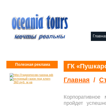
8 (
Главна
Полезная реклама
ГК «Пушкар
Главная
/
С
Корпоративное 
пройдет успешн