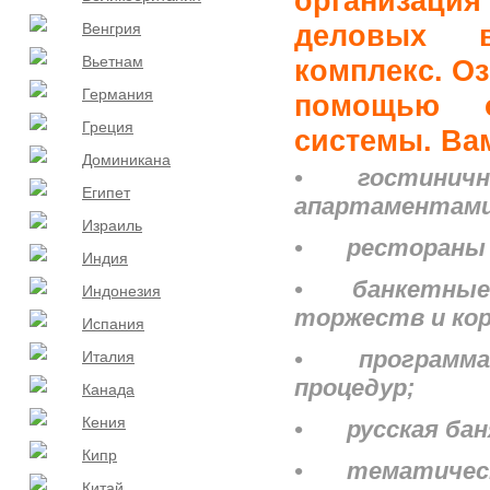
организаци
деловых в
Венгрия
Вьетнам
комплекс. Оз
Германия
помощью о
Греция
системы. Ва
Доминикана
•
гостинич
Египет
апартаментами 
Израиль
•
рестораны 
Индия
•
банкетные
Индонезия
торжеств и ко
Испания
•
программ
Италия
процедур;
Канада
Кения
•
русская бан
Кипр
•
тематическ
Китай