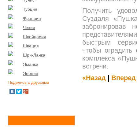
Тунис
Турция
Получить удово
Суздаля «Пушка
Франция
забронировав 
Чехия
представителям
Швейцария
быстрым сервисо
Швеция
чтобы оградить 
Шри-Ланка
комплекса «Пушк
Ямайка
встречи.
Япония
«Назад
|
Вперед
Поделись с друзьями