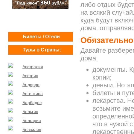
либо отдых буде
на всякий случай
куда будут включ
дома, отправляяс
Билеты / Отели
Обязательно
Давайте разберем
Туры в Страны:
дома:
Австралия
документы. К
Австрия
копии;
деньги. Но эт
Андорра
билеты и пут
Аргентина
лекарства. Н
Барбадос
возьмите име
Бельгия
определенной
Болгария
что в чужой 
Бразилия
лекарственны