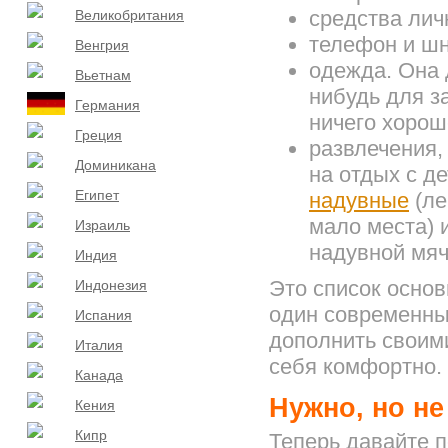
средства личн
Великобритания
телефон и шн
Венгрия
одежда. Она 
Вьетнам
нибудь для з
Германия
ничего хорош
Греция
развлечения,
Доминикана
на отдых с д
Египет
надувные
(ле
мало места) и
Израиль
надувной мяч
Индия
Это список основ
Индонезия
один современный
Испания
дополнить своим
Италия
себя комфортно.
Канада
Нужно, но не
Кения
Кипр
Теперь давайте п