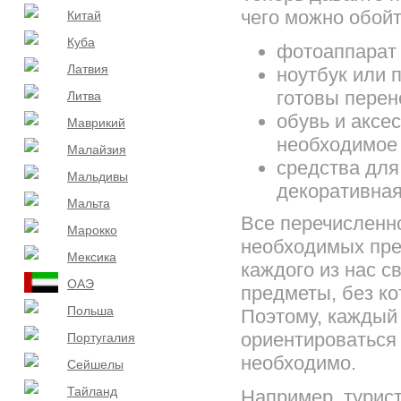
чего можно обойт
Китай
Куба
фотоаппарат 
Латвия
ноутбук или 
готовы перен
Литва
обувь и аксе
Маврикий
необходимое 
Малайзия
средства для 
Мальдивы
декоративная,
Мальта
Все перечисленн
Марокко
необходимых пред
Мексика
каждого из нас 
ОАЭ
предметы, без ко
Польша
Поэтому, каждый
ориентироваться 
Португалия
необходимо.
Сейшелы
Тайланд
Например, турис