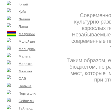
Китай
Куба
Современно
Латвия
культурно-раз
Литва
взрослых п
Незабываемые 
Маврикий
современные па
Малайзия
Мальдивы
Мальта
Таким образом, 
Марокко
бюджетом, не ра
Мексика
мест, которые 
ОАЭ
при э
Польша
Португалия
Сейшелы
Тайланд