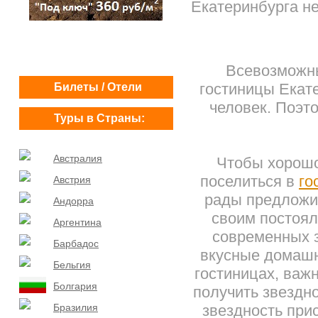
Екатеринбурга не
Всевозможны
гостиницы Екат
Билеты / Отели
человек. Поэт
Туры в Страны:
Австралия
Чтобы хорошо
поселиться в
го
Австрия
рады предложи
Андорра
своим постоял
Аргентина
современных з
Барбадос
вкусные домашн
Бельгия
гостиницах, важн
Болгария
получить звездно
Бразилия
звездность при