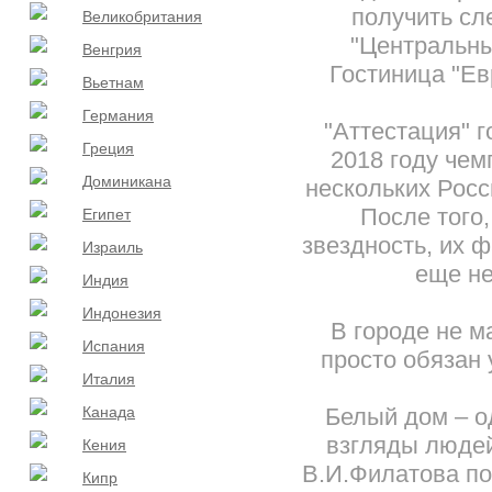
получить сл
Великобритания
"Центральны
Венгрия
Гостиница "Ев
Вьетнам
Германия
"Аттестация" г
Греция
2018 году чем
Доминикана
нескольких Росс
После того,
Египет
звездность, их 
Израиль
еще не
Индия
Индонезия
В городе не м
Испания
просто обязан 
Италия
Канада
Белый дом – о
взгляды людей
Кения
В.И.Филатова по
Кипр