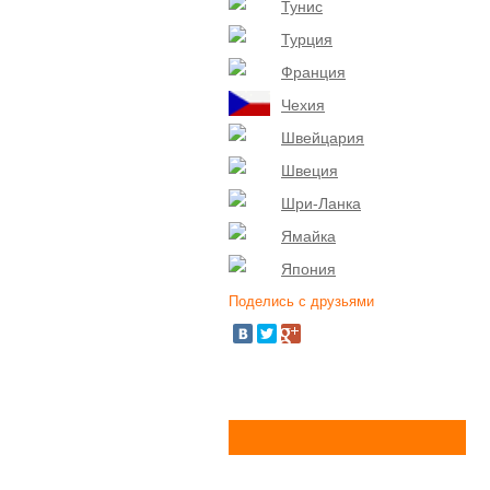
Тунис
Турция
Франция
Чехия
Швейцария
Швеция
Шри-Ланка
Ямайка
Япония
Поделись с друзьями