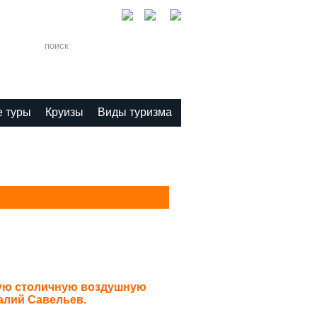
1-11
 туры
Круизы
Виды туризма
вую столичную воздушную
алий Савельев.