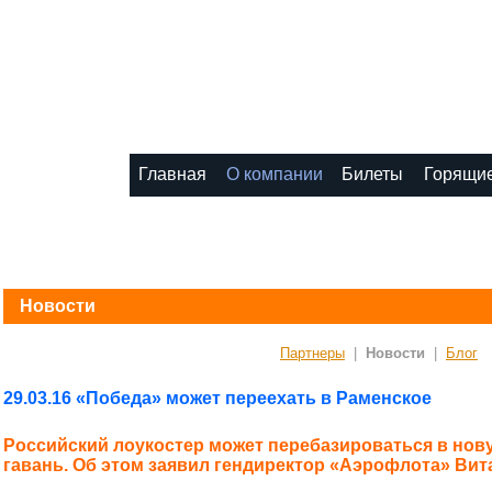
8 (495) 1111-1
Главная
О компании
Билеты
Горящие
Новости
Партнеры
|
Новости
|
Блог
29.03.16
«Победа» может переехать в Раменское
Российский лоукостер может перебазироваться в но
гавань. Об этом заявил гендиректор «Аэрофлота» Вит