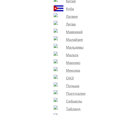
Китай
Куба
Латвия
Литва
Маврикий
Малайзия
Мальдивы
Мальта
Марокко
Мексика
ОАЭ
Польша
Португалия
Сейшелы
Тайланд