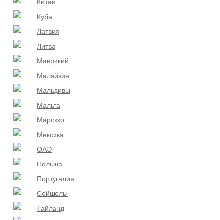
Китай
Куба
Латвия
Литва
Маврикий
Малайзия
Мальдивы
Мальта
Марокко
Мексика
ОАЭ
Польша
Португалия
Сейшелы
Тайланд