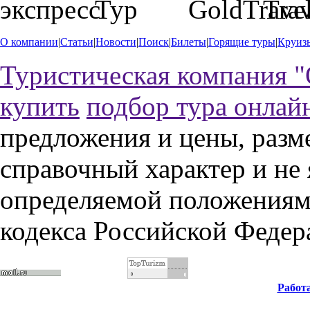
О компании
|
Статьи
|
Новости
|
Поиск
|
Билеты
|
Горящие туры
|
Круиз
Туристическая компания "
купить
подбор тура онлай
предложения и цены, разм
справочный характер и не
определяемой положениями
кодекса Российской Федер
Работ