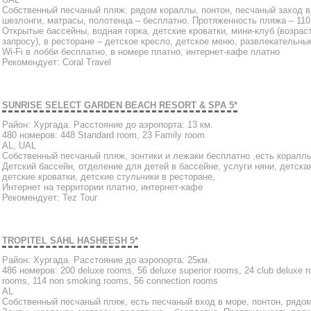
Собственный песчаный пляж, рядом кораллы, понтон, песчаный заход в 
шезлонги, матрасы, полотенца – бесплатно. Протяженность пляжа – 110
Открытые бассейны, водная горка, детские кроватки, мини-клуб (возраст 
запросу), в ресторане – детское кресло, детское меню, развлекательн
Wi-Fi в лобби бесплатно, в номере платно, интернет-кафе платно
Рекомендует: Coral Travel
SUNRISE SELECT GARDEN BEACH RESORT & SPA 5*
Район: Хургада. Расстояние до аэропорта: 13 км.
480 номеров: 448 Standard room, 23 Family room
AL, UAL
Собственный песчаный пляж, зонтики и лежаки бесплатно ,есть кораллы
Детский бассейн, отделение для детей в бассейне, услуги няни, детская
детские кроватки, детские стульчики в ресторане,
Интернет на территории платно, интернет-кафе
Рекомендует: Tez Tour
TROPITEL SAHL HASHEESH 5*
Район: Хургада. Расстояние до аэропорта: 25км.
486 номеров: 200 deluxe rooms, 56 deluxe superior rooms, 24 club deluxe ro
rooms, 114 non smoking rooms, 56 connection rooms
AL
Собственный песчаный пляж, есть песчаный вход в море, понтон, рядом