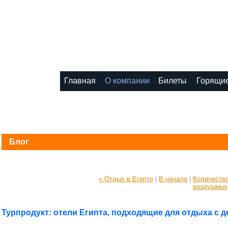
8 (495) 1111-1
Главная
О компании
Билеты
Горящие
Блог
« Отдых в Египте
|
В начало
|
Количеств
воздушных
Турпродукт: отели Египта, подходящие для отдыха с 