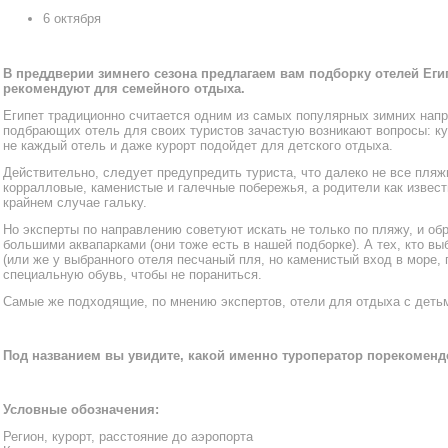
6 октября
В преддверии зимнего сезона предлагаем вам подборку отелей Еги
рекомендуют для семейного отдыха.
Египет традиционно считается одним из самых популярных зимних напра
подбрающих отель для своих туристов зачастую возникают вопросы: ку
не каждый отель и даже курорт подойдет для детского отдыха.
Действительно, следует предупредить туриста, что далеко не все пля
корралловые, каменистые и галечные побережья, а родители как извест
крайнем случае гальку.
Но эксперты по направлению советуют искать не только по пляжу, и об
большими аквапарками (они тоже есть в нашей подборке). А тех, кто в
(или же у выбранного отеля песчаный пля, но каменистый вход в море,
специальную обувь, чтобы не пораниться.
Самые же подходящие, по мнению экспертов, отели для отдыха с детьм
Под названием вы увидите, какой именно туроператор порекомендо
Условные обозначения:
Регион, курорт, расстояние до аэропорта