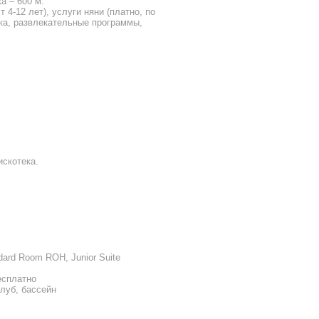
а – 600 м.
 4-12 лет), услуги няни (платно, по
дка, развлекательные программы,
искотека.
dard Room ROH, Junior Suite
есплатно
клуб, бассейн