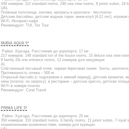
430 номеров: 112 standard rooms, 240 sea view rooms, 8 junior suites, 24 b
UAL
Пляжные полотенца, зонтики, матрасы и шезлонги - беслпатно
Детские бассейны, детские водные горки, мини-клуб (4-12 лет), игровая
Wi-Fi, Интернет-кафе
Рекомендует: TUI, Tez Tour
NUBIA AQUA 5*
Район: Хургада. Расстояние до аэропорта: 17 км.
217 номеров: 148 standard run of the house rooms, 15 deluxe sea view rooms, 
8 family 2/b one entrance rooms, 12 номеров для некурящих
AL
Собственный песчаный пляж, первая береговая линия. Зонты, шезлонги,
Протяженность пляжа – 500 м
Открытый бассейн (с подогревом в зимний период), детские кроватки, ми
няни (платно, по запросу), в ресторане – детское кресло, детская пло
Wi-Fi в номере платно
Рекомендует: Coral Travel
PRIMA LIFE 5*
Район: Хургада. Расстояние до аэропорта: 25 км.
350 номеров: 310 standard rooms, 6 family rooms, 11 junior suites, 7 roya
ограниченными возможностями, номера для курящих.
UAL