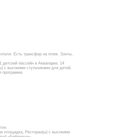
 отеля. Есть трансфер на пляж. Зонты,
1 детский бассейн в Аквапарке, 14
ы) с высокими стульчиками для детей,
я программа
тон.
кая площадка, Ресторан(ы) с высокими
 клуб «Библиоша»