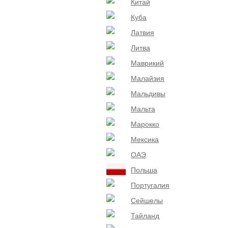
Китай
Куба
Латвия
Литва
Маврикий
Малайзия
Мальдивы
Мальта
Марокко
Мексика
ОАЭ
Польша
Португалия
Сейшелы
Тайланд