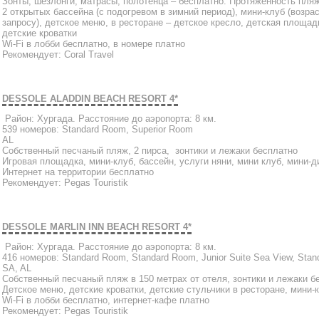
Зонты, шезлонги, матрасы, полотенца – бесплатно. Протяженность пляж
2 открытых бассейна (с подогревом в зимний период), мини-клуб (возраст
запросу), детское меню, в ресторане – детское кресло, детская площа
детские кроватки
Wi-Fi в лобби бесплатно, в номере платно
Рекомендует: Coral Travel
DESSOLE ALADDIN BEACH RESORT 4*
Район: Хургада. Расстояние до аэропорта: 8 км.
539 номеров: Standard Room, Superior Room
AL
Собственный песчаный пляж, 2 пирса, зонтики и лежаки бесплатно
Игровая площадка, мини-клуб, бассейн, услуги няни, мини клуб, мини-д
Интернет на территории бесплатно
Рекомендует: Pegas Touristik
DESSOLE MARLIN INN BEACH RESORT 4*
Район: Хургада. Расстояние до аэропорта: 8 км.
416 номеров: Standard Room, Standard Room, Junior Suite Sea View, Stan
SA, AL
Собственный песчаный пляж в 150 метрах от отеля, зонтики и лежаки б
Детское меню, детские кроватки, детские стульчики в ресторане, мини-
Wi-Fi в лобби бесплатно, интернет-кафе платно
Рекомендует: Pegas Touristik