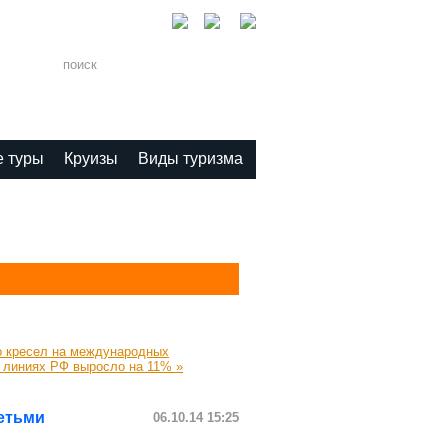
1-11
 туры
Круизы
Виды туризма
о кресел на международных
 линиях РФ выросло на 11% »
детьми
06.10.14
15:25