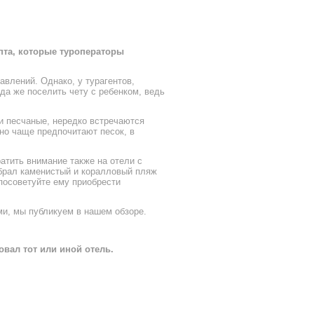
пта, которые туроператоры
влений. Однако, у турагентов,
да же поселить чету с ребенком, ведь
жи песчаные, нередко встречаются
но чаще предпочитают песок, в
ратить внимание также на отели с
ыбрал каменистый и коралловый пляж
 посоветуйте ему приобрести
и, мы публикуем в нашем обзоре.
вал тот или иной отель.