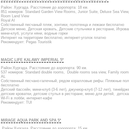
Район: Хургада. Расстояние до аэропорта: 18 км.
851 номеров: Standard Garden View Rooms, Junior Suite, Deluxe Sea View
Room Land View
Royal AI
Собственный песчаный пляж, зонтики, полотенца и лежаки бесплатно
Детское меню, Детская кровать, Детские стульчики в ресторане, Игров
мини-клуб, услуги няни, водные горки
Интернет на территории бесплатно, интернет-уголок платно
Рекомендует: Pegas Touristik
MAGIC LIFE KALAWY IMPERIAL 5*
Район:Хургада. Расстояние до аэропорта: 90 км.
537 номеров: Standard double rooms, Double rooms sea view, Family room
AL
Собственный песчано-галечный, рядом коралловые рифы. Пляжные поло
бесплатно
Детский бассейн, мини-клуб (3-6 лет), джуниор-клуб (7-12 лет), тинейдж
детские кроватки, детские стулья в ресторане, меню для детей, детск
Wi-Fi в лобби, интернет-кафе
Рекомендует: TUI
MIRAGE AQUA PARK AND SPA 5*
Район:Хургада. Расстояние до аэропорта: 15 км.