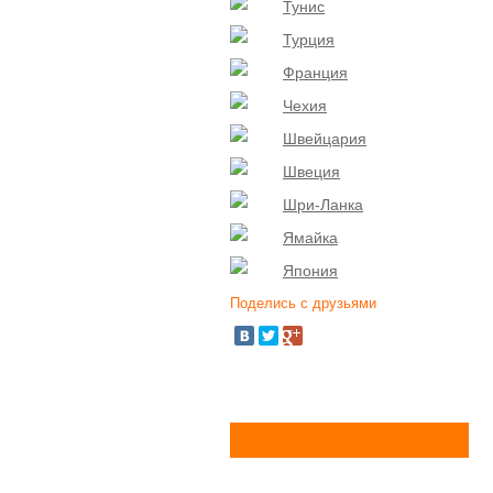
Тунис
Турция
Франция
Чехия
Швейцария
Швеция
Шри-Ланка
Ямайка
Япония
Поделись с друзьями