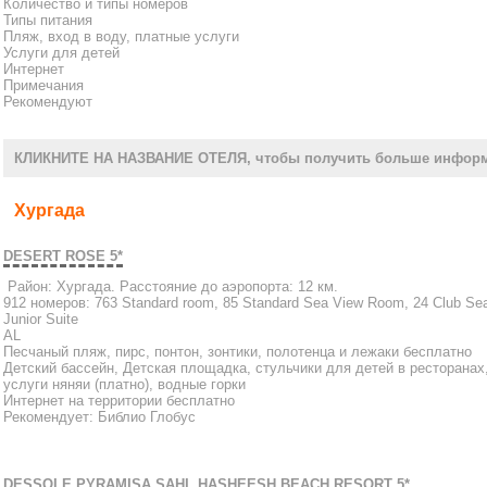
Количество и типы номеров
Типы питания
Пляж, вход в воду, платные услуги
Услуги для детей
Интернет
Примечания
Рекомендуют
КЛИКНИТЕ НА НАЗВАНИЕ ОТЕЛЯ, чтобы получить больше инфор
Хургада
DESERT ROSE 5*
Район: Хургада. Расстояние до аэропорта: 12 км.
912 номеров: 763 Standard room, 85 Standard Sea View Room, 24 Club Sea
Junior Suite
AL
Песчаный пляж, пирс, понтон, зонтики, полотенца и лежаки бесплатно
Детский бассейн, Детская площадка, стульчики для детей в ресторанах,
услуги няняи (платно), водные горки
Интернет на территории бесплатно
Рекомендует: Библио Глобус
DESSOLE PYRAMISA SAHL HASHEESH BEACH RESORT 5*