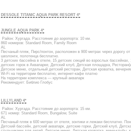
DESSOLE TITANIC AQUA PARK RESORT 4*
JUNGLE AQUA PARK 4*
Район: Хургада. Расстояние до аэропорта: 10 км.
860 номеров: Standard Room, Family Room
AL
Песчаный пляж, Пирс/понтон, расположен в 900 метрах через дорогу от
шезлонги, полотенца бесплатно.
3 детских бассейна в отеле, 15 детских секций во взрослых бассейнах, 
детских горок в Аквапарке, Детский клуб, Детская площадка, Ресторан(
Детское меню, отдельный детский ресторан, Детская кроватка, вечерня
Wi-Fi на территории бесплатно, интернет-кафе платно
На территории комплекса — крупный аквапарк
Рекомендует: Библио Глобус
LILLYLAND 4*
Район: Хургада. Расстояние до аэропорта: 15 км.
671 номер: Standard Room, Bungalow, Suite
AL
Песчаный пляж в 600 метрах от отеля, зонтики и лежаки бесплатно. Пон
Детский бассейн, детский аквапарк, детские горки, Детский клуб, Детс
стульчиками для детей, Детское меню, Детская кроватка, мини-клубы,