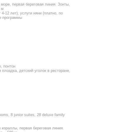
море, первая береговая линия. Зонты,
 м
4-12 лет), услуги няни (платно, по
ые программы
, понтон
 плоадка, детский уголок в ресторане,
oms, 8 junior suites, 28 deluxe family
 кораллы, первая береговая линия.