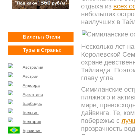
отдыха из
всех о
небольших остро
наилучших в Тай
Билеты / Отели
Несколько лет на
Туры в Страны:
Королевской Сем
охране девствен
Австралия
Тайланда. Поэтом
Австрия
главу угла.
Андорра
Симиланские ост
Аргентина
пляжного и актив
Барбадос
мире, превосход
дайвинга. Те, ко
Бельгия
побережье с
луч
Болгария
прозрачность вод
Бразилия