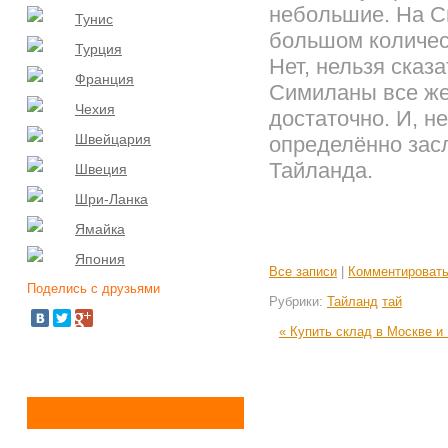
небольшие. На С
Тунис
большом количес
Турция
Нет, нельзя сказа
Франция
Симиланы все же
Чехия
достаточно. И, н
Швейцария
определённо зас
Тайланда.
Швеция
Шри-Ланка
Ямайка
Япония
Все записи
|
Комментироват
Поделись с друзьями
Рубрики:
Тайланд
тай
« Купить склад в Москве и