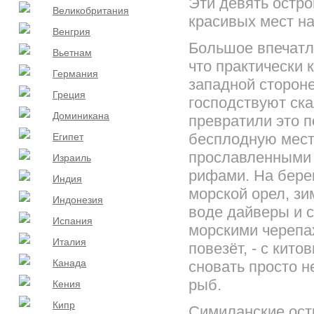
Эти девять остр
Великобритания
красивых мест на
Венгрия
Большое впечатл
Вьетнам
что практически 
Германия
западной стороне
Греция
господствуют ск
Доминикана
превратили это 
бесплодную мест
Египет
прославленными
Израиль
рифами. На берег
Индия
морской орел, зи
Индонезия
воде дайверы и 
Испания
морскими черепах
Италия
повезёт, - с кито
Канада
сновать просто 
рыб.
Кения
Кипр
Симиланские ост