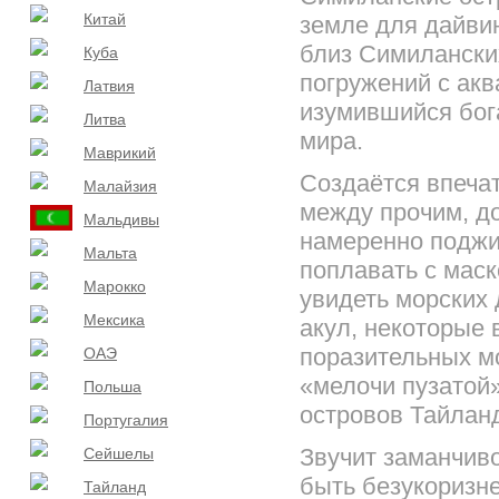
Китай
земле для дайвин
близ Симилански
Куба
погружений с акв
Латвия
изумившийся бог
Литва
мира.
Маврикий
Создаётся впечат
Малайзия
между прочим, д
Мальдивы
намеренно поджид
Мальта
поплавать с маск
Марокко
увидеть морских
Мексика
акул, некоторые 
поразительных м
ОАЭ
«мелочи пузатой
Польша
островов Тайлан
Португалия
Звучит заманчиво
Сейшелы
быть безукоризне
Тайланд