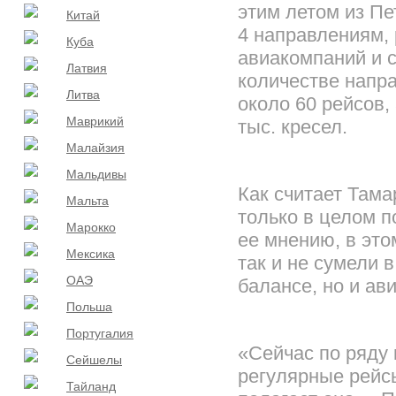
этим летом из Пе
Китай
4 направлениям, 
Куба
авиакомпаний и 
Латвия
количестве напр
Литва
около 60 рейсов,
Маврикий
тыс. кресел.
Малайзия
Мальдивы
Как считает Там
Мальта
только в целом п
Марокко
ее мнению, в это
Мексика
так и не сумели 
ОАЭ
балансе, но и ав
Польша
Португалия
«Сейчас по ряду
Сейшелы
регулярные рейс
Тайланд