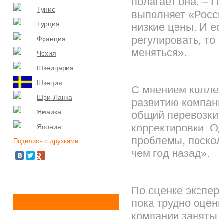
полагает она. – 
Тунис
выполняет «Росс
Турция
низкие цены. И 
регулировать, то
Франция
меняться».
Чехия
Швейцария
Швеция
С мнением колле
Шри-Ланка
развитию компани
Ямайка
общий перевозки 
корректировки. 
Япония
проблемы, поскол
Поделись с друзьями
чем год назад».
По оценке экспер
пока трудно оцен
компании заняты 