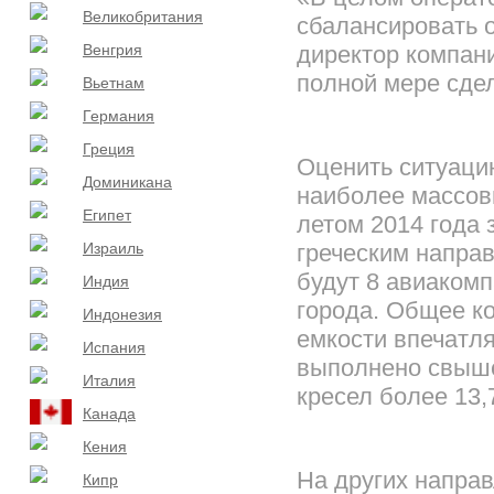
Великобритания
сбалансировать 
Венгрия
директор компан
полной мере сдел
Вьетнам
Германия
Греция
Оценить ситуацию
Доминикана
наиболее массов
Египет
летом 2014 года 
Израиль
греческим напра
будут 8 авиакомп
Индия
города. Общее к
Индонезия
емкости впечатля
Испания
выполнено свыше
Италия
кресел более 13,
Канада
Кения
На других направ
Кипр