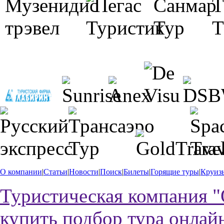
О компании
|
Статьи
|
Новости
|
Поиск
|
Билеты
|
Горящие туры
|
Круиз
Туристическая компания "
купить
подбор тура онлай