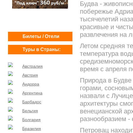
Будва - живописн
побережье Адриа
тысячелетий наза
красивые и чисты
развлечения на л
Билеты / Отели
Летом средняя те
Туры в Страны:
температура воды
средиземноморск
Австралия
время с апреля п
Австрия
Природа в Будве
Андорра
горами, сосновы
Аргентина
назвали c Лучиц
Барбадос
архитектуры смо
венецианской ар
Бельгия
разнообразием -
Болгария
Бразилия
Петровац находи