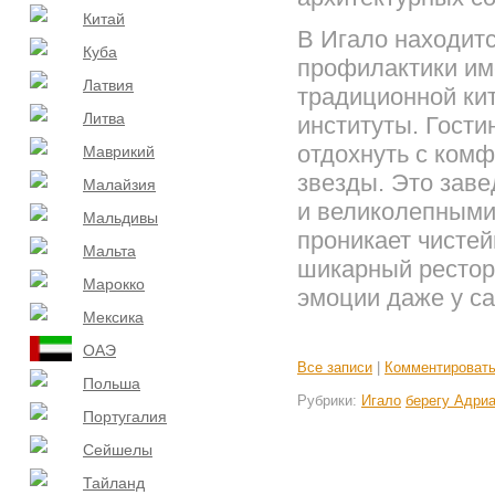
Китай
В Игало находит
Куба
профилактики им
Латвия
традиционной ки
Литва
институты. Гости
отдохнуть с комфо
Маврикий
звезды. Это заве
Малайзия
и великолепными
Мальдивы
проникает чистей
Мальта
шикарный рестор
Марокко
эмоции даже у с
Мексика
ОАЭ
Все записи
|
Комментироват
Польша
Рубрики:
Игало
берегу Адриа
Португалия
Сейшелы
Тайланд