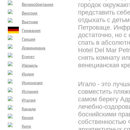
городок окружаю
Великобритания
представить себе
Венгрия
отдыхать с детьм
Вьетнам
Петроваце. Инфра
Германия
достаточно, но с
Греция
спать в абсолютн
Доминикана
Hotel Del Mar Pe
снять комнату ил
Египет
венецианская кре
Израиль
Индия
Индонезия
Игало - это лучш
совместить пляж
Испания
самом берегу Адр
Италия
лечебно-оздорови
Канада
боснийскими пра
Кения
собственностью Ф
Кипр
архитектурных с