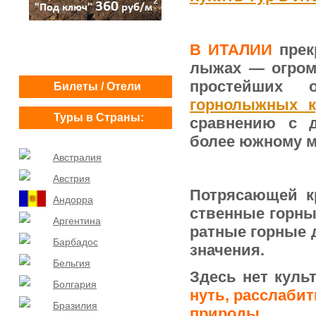
В ИТАЛИИ
прек
лыжах — огромн
простейших
Билеты / Отели
горнолыжных к
Туры в Страны:
сравнению с д
более южному м
Австралия
Австрия
Потрясающей кр
Андорра
ственные горны
Аргентина
ратные горные 
Барбадос
значения.
Бельгия
Здесь нет кул
Болгария
нуть, расслабит
Бразилия
природы.