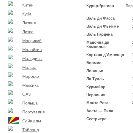
Китай
Курорт/регион
Пер
Куба
Валь ди Фасса
Латвия
Валь ди Фьемме
Литва
Валь Гардена
Маврикий
Мадонна ди
Кампильо
Малайзия
Кортина д’Ампеццо
Мальдивы
Бормио
Мальта
Ливиньо
Марокко
Ла Туиль
Мексика
Курмайор
ОАЭ
Червиния
Польша
Монте Роза
Аоста — Пила
Португалия
Сестриере
Сейшелы
Тайланд