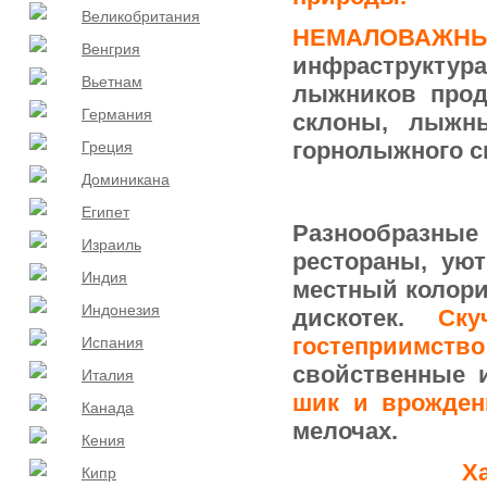
Великобритания
НЕМАЛОВАЖ
Венгрия
инфраструк­тур
Вьетнам
лыжников прод
Германия
склоны, лыжны
горнолыжного с
Греция
Доминикана
Египет
Разнообразные
Израиль
рестораны, ую
Индия
местный колори
Индонезия
дискотек.
Ску
гостеприимство
Испания
свойственные 
Италия
шик и врожден
Канада
мелочах.
Кения
Х
Кипр